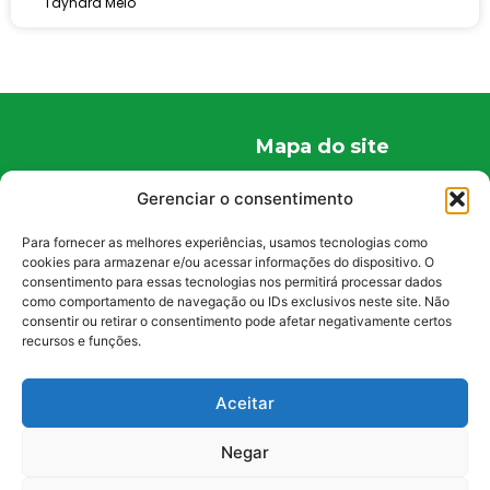
Taynara Melo
Mapa do site
Home
Gerenciar o consentimento
Quem Somos
Para fornecer as melhores experiências, usamos tecnologias como
Conteúdos
cookies para armazenar e/ou acessar informações do dispositivo. O
consentimento para essas tecnologias nos permitirá processar dados
Curiosidades
como comportamento de navegação ou IDs exclusivos neste site. Não
Fale Conosco
consentir ou retirar o consentimento pode afetar negativamente certos
recursos e funções.
Políticas
Política de Privacidade
Aceitar
Política de Cookies
Negar