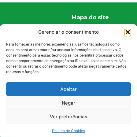
Mapa do site
Home
Gerenciar o consentimento
Quem Somos
Para fornecer as melhores experiências, usamos tecnologias como
Conteúdos
cookies para armazenar e/ou acessar informações do dispositivo. O
consentimento para essas tecnologias nos permitirá processar dados
Curiosidades
como comportamento de navegação ou IDs exclusivos neste site. Não
Fale Conosco
consentir ou retirar o consentimento pode afetar negativamente certos
recursos e funções.
Políticas
Política de Privacidade
Aceitar
Política de Cookies
Negar
Ver preferências
2023 | Todos os direitos reservados
Política de Cookies