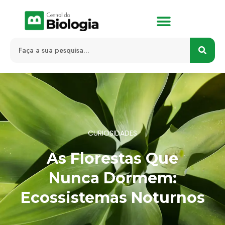
CURIOSIDADES
As Florestas Que
Nunca Dormem:
Ecossistemas Noturnos