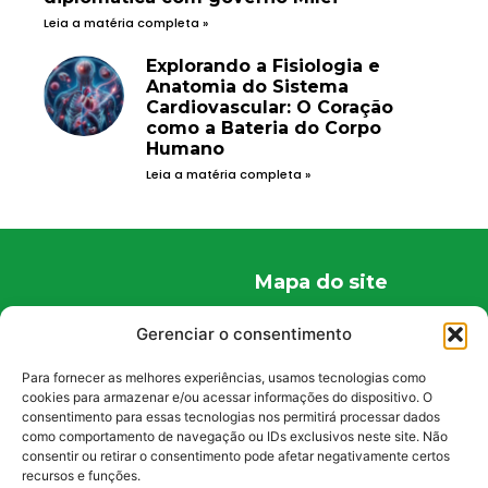
Leia a matéria completa »
Explorando a Fisiologia e
Anatomia do Sistema
Cardiovascular: O Coração
como a Bateria do Corpo
Humano
Leia a matéria completa »
Mapa do site
Home
Gerenciar o consentimento
Quem Somos
Para fornecer as melhores experiências, usamos tecnologias como
Conteúdos
cookies para armazenar e/ou acessar informações do dispositivo. O
consentimento para essas tecnologias nos permitirá processar dados
Curiosidades
como comportamento de navegação ou IDs exclusivos neste site. Não
Fale Conosco
consentir ou retirar o consentimento pode afetar negativamente certos
recursos e funções.