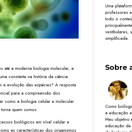
Uma platafor
professores e
todo o conteú
principalmen
vestibulares,
simplificada.
Sobre 
s até a moderna biologia molecular, a
ma constante na história da ciência.
om a evolução das espécies? A resposta
encial para a compreensão dos
r como a biologia celular e molecular
Como bióloga
s torna quem somos.
a educação e
Meu objetivo 
essos biológicos em nível celular e
educação de 
 como as características dos organismos