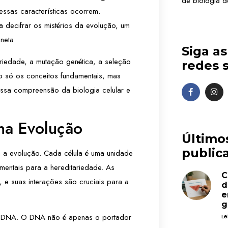
de biologia de
ssas características ocorrem.
a decifrar os mistérios da evolução, um
neta.
Siga a
iedade, a mutação genética, a seleção
redes s
ão só os conceitos fundamentais, mas
ssa compreensão da biologia celular e
 na Evolução
Último
publica
ra a evolução. Cada célula é uma unidade
mentais para a hereditariedade. As
C
, e suas interações são cruciais para a
d
e
g
 do DNA. O DNA não é apenas o portador
Le