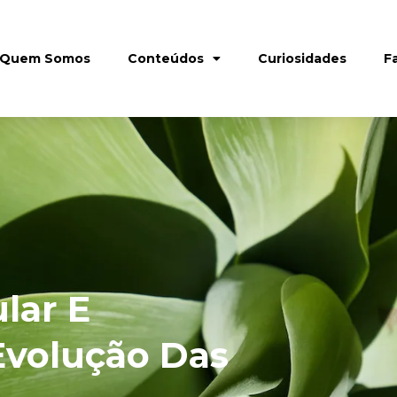
Quem Somos
Conteúdos
Curiosidades
F
lar E
Evolução Das