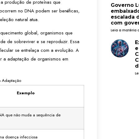
 a produção de proteínas que
Governo L
 ocorrem no DNA podem ser benéficas,
embaixado
escalada 
eleção natural atua.
com gover
Leia a matéria 
quecimento global, organismos que
de de sobreviver e se reproduzir. Essa
E
e
lecular se entrelaça com a evolução. A
C
tar a adaptação de organismos em
C
d
Le
a Adaptação
Exemplo
DNA que não muda a sequência de
uma doença infecciosa