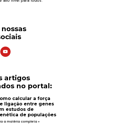
 alto nível para todos.
s nossas
ociais
s artigos
dos no portal:
omo calcular a força
e ligação entre genes
m estudos de
enética de populações
ia a matéria completa »