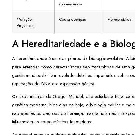
sobrevivência
Mutação
Causa doenças
Fibrose cística
Prejudicial
A Hereditariedade e a Biolo
A hereditariedade é um dos pilares da biologia evolutiva. A b
para entender como características são transmitidas de uma 
genética molecular têm revelado detalhes importantes sobre 
replicação do DNA e a expressão gênica.
Os experimentos de Gregor Mendel, que estudou a herança em
genética moderna. Nos dias de hoje, a biologia celular e molec
não apenas os padrões de herança, mas também as interaçõe
influenciam as características fenotípicas.
As descobertas na biologia molecular, como a identificação d