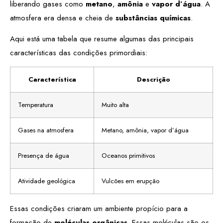
liberando gases como
metano
,
amônia
e
vapor d’água
. A
atmosfera era densa e cheia de
substâncias químicas
.
Aqui está uma tabela que resume algumas das principais
características das condições primordiais:
Característica
Descrição
Temperatura
Muito alta
Gases na atmosfera
Metano, amônia, vapor d’água
Presença de água
Oceanos primitivos
Atividade geológica
Vulcões em erupção
Essas condições criaram um ambiente propício para a
formação de
moléculas orgânicas
. Essas moléculas são os