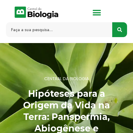
CENTRAL DA BIOLOGIA
Hipóteses para a
Origem da Vida na
Terra: Panspermia,
Abiogênese e