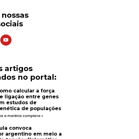
s nossas
ociais
s artigos
dos no portal:
omo calcular a força
e ligação entre genes
m estudos de
enética de populações
ia a matéria completa »
ula convoca
r argentino em meio a