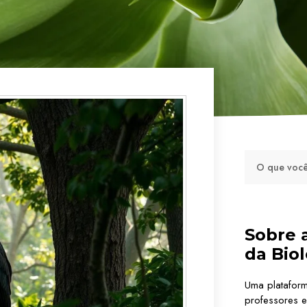
Sobre 
da Biol
Uma platafor
professores e