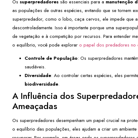
Os
superpredadores
são essenciais para a
manutenção do
as populações de outras espécies, evitando que se tornem e
superpredador, como o lobo, caça cervos, ele impede que 
descontroladamente. Isso é importante porque uma superpopu
de vegetação e à competição por recursos. Para entender me
o equilíbrio, você pode explorar
o papel dos predadores no e
Controle de População
: Os superpredadores mantêm
saudáveis.
Diversidade
: Ao controlar certas espécies, eles permi
biodiversidade
.
A Influência dos Superpredador
Ameaçadas
Os superpredadores desempenham um papel crucial na prot
o equilíbrio das populações, eles ajudam a criar um ambient
recuperar. Por exemplo, em áreas onde os superpredadores 