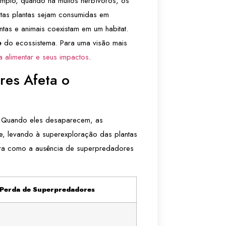
xemplo, quando há muitos herbívoros, os
tas plantas sejam consumidas em
tas e animais coexistam em um habitat.
e
do ecossistema. Para uma visão mais
a alimentar e seus impactos
.
es Afeta o
 Quando eles desaparecem, as
, levando à superexploração das plantas
stra como a ausência de superpredadores
 Perda de Superpredadores