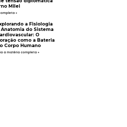
de tensão diplomática
no Milei
completa »
xplorando a Fisiologia
 Anatomia do Sistema
ardiovascular: O
oração como a Bateria
o Corpo Humano
ia a matéria completa »