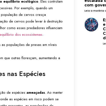
escalada 
 equilíbrio ecológico
. Eles controlam
com gover
xcessivas. Por exemplo, quando um
Leia a matéria 
a população de cervos cresça
E
lação de cervos pode levar à destruição
e
lhor como esses predadores influenciam
C
C
quilíbrio dos ecossistemas
.
d
Le
 as populações de presas em níveis
tem que outras floresçam, aumentando a
es nas Espécies
eção de espécies
ameaçadas
. Ao manter
e onde as espécies em risco podem se
estão presentes, as populações de