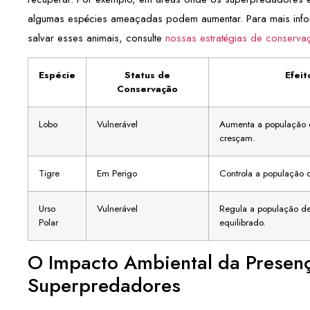
algumas espécies ameaçadas podem aumentar. Para mais in
salvar esses animais, consulte
nossas estratégias de conserva
Espécie
Status de
Efei
Conservação
Lobo
Vulnerável
Aumenta a população d
cresçam.
Tigre
Em Perigo
Controla a população d
Urso
Vulnerável
Regula a população de
Polar
equilibrado.
O Impacto Ambiental da Presen
Superpredadores