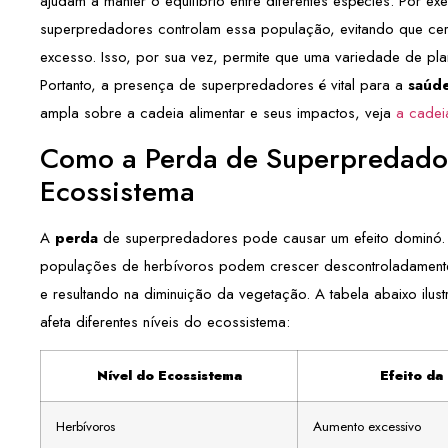
ajudam a manter o equilíbrio entre diferentes espécies. Por e
superpredadores controlam essa população, evitando que cer
excesso. Isso, por sua vez, permite que uma variedade de plan
Portanto, a presença de superpredadores é vital para a
saúd
ampla sobre a cadeia alimentar e seus impactos, veja
a cadei
Como a Perda de Superpredador
Ecossistema
A
perda
de superpredadores pode causar um efeito dominó.
populações de herbívoros podem crescer descontroladamente
e resultando na diminuição da vegetação. A tabela abaixo ilu
afeta diferentes níveis do ecossistema:
Nível do Ecossistema
Efeito da
Herbívoros
Aumento excessivo