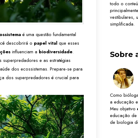
todo o conteú
principalmen
vestibulares,
simplificada.
ossistema
é uma questão fundamental
ocê descobrirá o
papel vital
que esses
ações
influenciam a
biodiversidade
.
Sobre 
superpredadores e as estratégias
aúde dos ecossistemas. Prepare-se para
ça dos superpredadores é crucial para
Como bióloga
a educação e
Meu objetivo 
educação de 
de biologia de