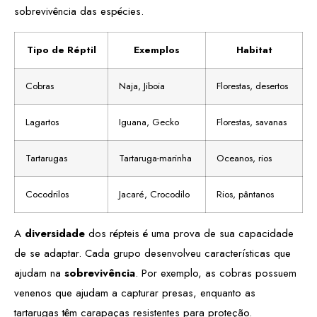
sobrevivência das espécies.
Tipo de Réptil
Exemplos
Habitat
Cobras
Naja, Jiboia
Florestas, desertos
Lagartos
Iguana, Gecko
Florestas, savanas
Tartarugas
Tartaruga-marinha
Oceanos, rios
Cocodrilos
Jacaré, Crocodilo
Rios, pântanos
A
diversidade
dos répteis é uma prova de sua capacidade
de se adaptar. Cada grupo desenvolveu características que
ajudam na
sobrevivência
. Por exemplo, as cobras possuem
venenos que ajudam a capturar presas, enquanto as
tartarugas têm carapaças resistentes para proteção.