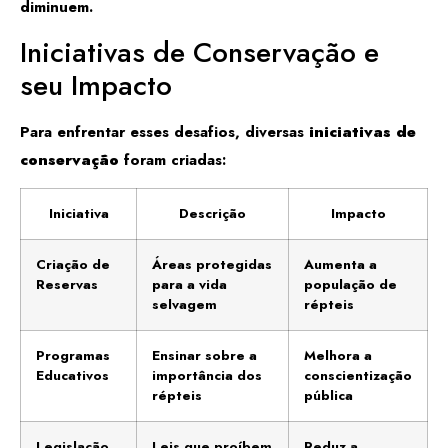
diminuem.
Iniciativas de Conservação e
seu Impacto
Para enfrentar esses desafios, diversas
iniciativas de
conservação
foram criadas:
Iniciativa
Descrição
Impacto
Criação de
Áreas protegidas
Aumenta a
Reservas
para a vida
população de
selvagem
répteis
Programas
Ensinar sobre a
Melhora a
Educativos
importância dos
conscientização
répteis
pública
Legislação
Leis que proíbem
Reduz a