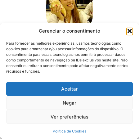
Gerenciar o consentimento
Para fornecer as melhores experiências, usamos tecnologias como
Taynara Melo
cookies para armazenar e/ou acessar informações do dispositivo. O
consentimento para essas tecnologias nos permitirá processar dados
Como bióloga e professora, minha paixão é a
como comportamento de navegação ou IDs exclusivos neste site. Não
educação e a difusão do conhecimento. Meu objetivo é
consentir ou retirar o consentimento pode afetar negativamente certos
democratizar o acesso à educação de qualidade e
recursos e funções.
trazer conteúdo de biologia de alto nível para todos.
Aceitar
Negar
Siga as nossas
redes sociais
Ver preferências
Política de Cookies