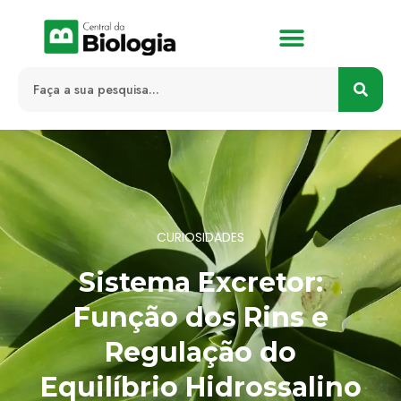
CURIOSIDADES
Sistema Excretor:
Função dos Rins e
Regulação do
Equilíbrio Hidrossalino