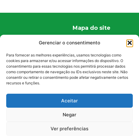
Mapa do site
Home
Gerenciar o consentimento
Quem Somos
Para fornecer as melhores experiências, usamos tecnologias como
Conteúdos
cookies para armazenar e/ou acessar informações do dispositivo. O
consentimento para essas tecnologias nos permitirá processar dados
Curiosidades
como comportamento de navegação ou IDs exclusivos neste site. Não
Fale Conosco
consentir ou retirar o consentimento pode afetar negativamente certos
recursos e funções.
Políticas
Política de Privacidade
Aceitar
Política de Cookies
Negar
Ver preferências
2023 | Todos os direitos reservados