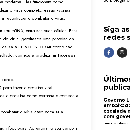
de biologia de
ina moderna. Elas funcionam como
duzir o vírus completo, essas vacinas
 a reconhecer e combater o vírus.
Siga a
ro
(ou mRNA) entra nas suas células. Esse
redes s
a do vírus, geralmente uma proteína da
ue causa a COVID-19. O seu corpo não
sultado, começa a produzir
anticorpos
.
Último
 corpo.
publica
para fazer a proteína viral.
ece a proteína como estranha e começa a
Governo L
embaixado
escalada 
combater o vírus caso você seja
com gover
Leia a matéria 
s infecciosas. Ao ensinar o seu corpo a