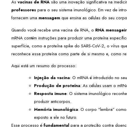
As
vacinas de RNA
são uma inovação significativa na medic
professores
para o seu sistema imunológico. Em vez de intro
fornecem uma
mensagem
que ensina as células do seu corpo
Quando você recebe uma vacina de RNA, o
RNA mensagei
mRNA contém instruções para produzir uma proteína específic
superfície, como a proteína spike do SARS-CoV-2, o vírus q
reconhece essa proteína como parte de si mesmo e, como re
Aqui está um resumo do processo:
Injeção da vacina
: O mRNA é introduzido no seu
Produção de proteína
: As células usam o mRNA 
Resposta imune
: O sistema imunológico reconh
produzir anticorpos.
Memória imunológica
: O corpo “lembra” como 
exposto a ele no futuro.
Esse processo é
fundamental
para a proteção contra doença