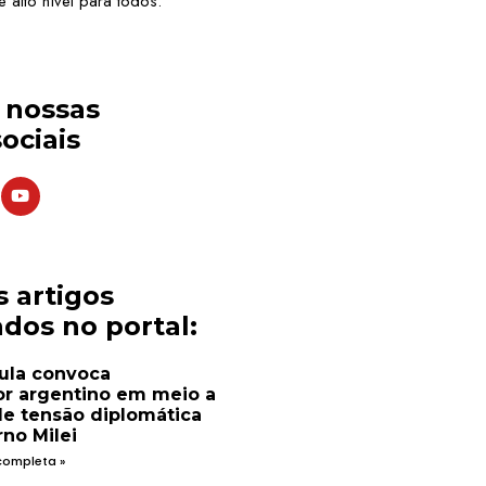
 alto nível para todos.
s nossas
ociais
s artigos
dos no portal:
ula convoca
r argentino em meio a
de tensão diplomática
no Milei
completa »