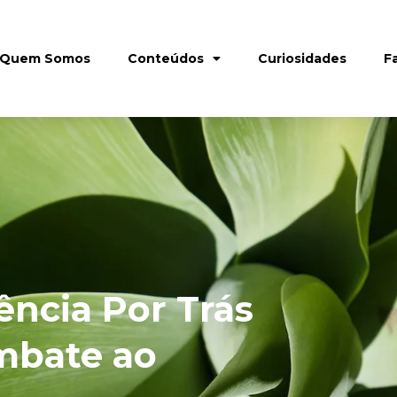
Quem Somos
Conteúdos
Curiosidades
F
ência Por Trás
mbate ao