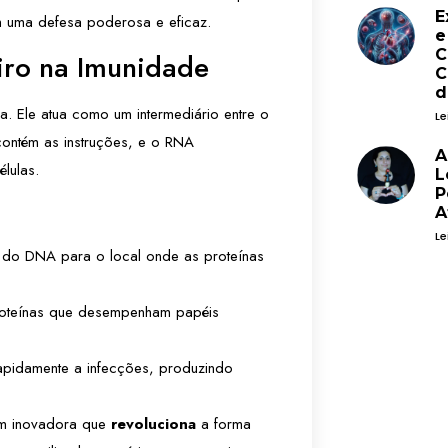
E
 uma defesa poderosa e eficaz.
e
C
ro na Imunidade
C
d
. Ele atua como um intermediário entre o
Le
ontém as instruções, e o RNA
A
élulas.
L
P
A
Le
s do DNA para o local onde as proteínas
proteínas que desempenham papéis
rapidamente a infecções, produzindo
em inovadora que
revoluciona
a forma