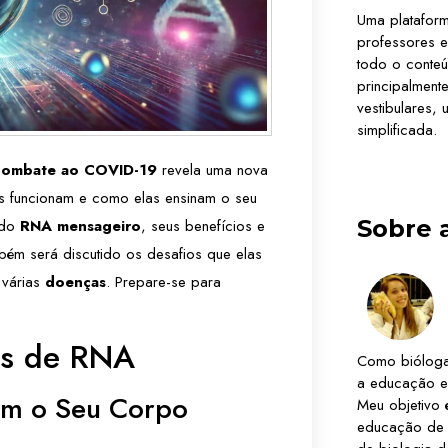
Uma platafor
professores e
todo o conteú
principalmen
vestibulares,
simplificada.
 Combate ao COVID-19
revela uma nova
s funcionam e como elas ensinam o seu
Sobre 
 do
RNA mensageiro
, seus benefícios e
bém será discutido os desafios que elas
 várias
doenças
. Prepare-se para
as de RNA
Como bióloga
a educação e
am o Seu Corpo
Meu objetivo 
educação de 